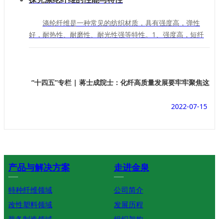
涤纶纤维是一种常见的纺织材质，具有强度高，弹性
好，耐热性、耐磨性、耐光性强等特性。1、强度高，短纤
维强度为2.6～5.7cN/dtex，高强力纤维为5.6～
8.0cN/dtex。由于吸湿性较低，它的湿态强度与干态强度基
本相同。耐冲击强度比锦纶高4倍，比粘胶纤维高20倍。2、
弹性好，弹性接近羊毛，当伸长5%～6%时，几乎可以完全
“十四五”专栏 | 蒋士成院士：化纤高质量发展要牢牢聚焦这三
恢复。耐皱性超过其他纤维，即织物不折皱，尺寸稳定性
好。弹性模数为22～141cN/dtex，比锦纶高2～3倍。.涤纶
2022-07-15
织物具有较高的强度与弹性恢复能力，因此，其坚牢耐用、
抗皱免烫
产品与解决方案
走进金泉
PRODUCT
KINGCHARM
特种纤维领域
公司简介
改性塑料领域
发展历程
装备制造领域
组织架构