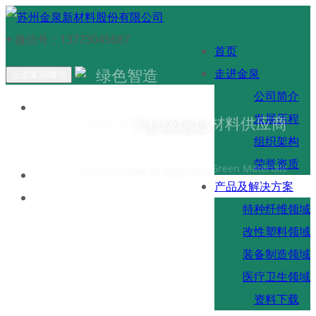
+
微信号：
13773045687
首页
绿色智造
走进金泉
点击复制微信
公司简介
发展历程
高科技绿色材料供应商
Green Maker
金彩源泉
组织架构
荣誉资质
Manufacturer of High-Tech Green Materials
Wealth Supplier
产品及解决方案
特种纤维领域
改性塑料领域
装备制造领域
医疗卫生领域
资料下载