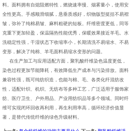
料。面料拥有自熄阻燃特性，燃烧速率慢、烟雾量小，使用安
全性更高。手感顺滑细腻，悬垂质感好，织物版型挺括不易褶
皱，弥补了纯棉易皱、麻料粗硬的短板。纤维密度更低，同等
克重下更加轻盈，保温隔热性能优秀，保暖效果接近羊毛。水
洗稳定性强，干湿状态下收缩率小，长期清洗不易缩水、不易
变形，解决了纯棉、羊毛面料易缩水变形的问题。
在生产加工与应用适配方面，聚乳酸纤维染色温度更低，
染色过程更加节能降耗，有效降低生产成本与污染排放。面料
兼容性强，既可纯纺织造，也能与棉、毛、各类化纤混纺改
性，适配针织、机织、无纺布等多种工艺，广泛适用于服饰家
纺、医疗卫生、户外用品、产业用纺织品等多个领域。同时纤
维可实现闭环回收再利用，再生利用率高，循环经济价值显
著，是替代传统纤维的绿色升级材料。
上一条:
复合纺纤维的功能主要是什么
下一条:
聚乳酸纤维适