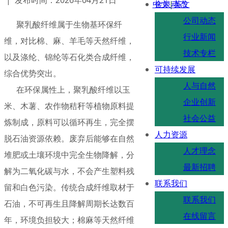
中文
金泉动态
|
英文
公司动态
聚乳酸纤维属于生物基环保纤
行业新闻
维，对比棉、麻、羊毛等天然纤维，
技术专栏
以及涤纶、锦纶等石化类合成纤维，
可持续发展
综合优势突出。
人与自然
在环保属性上，聚乳酸纤维以玉
企业创新
米、木薯、农作物秸秆等植物原料提
社会公益
炼制成，原料可以循环再生，完全摆
人力资源
脱石油资源依赖。废弃后能够在自然
人才理念
堆肥或土壤环境中完全生物降解，分
最新招聘
解为二氧化碳与水，不会产生塑料残
联系我们
留和白色污染。传统合成纤维取材于
联系我们
石油，不可再生且降解周期长达数百
在线留言
年，环境负担较大；棉麻等天然纤维