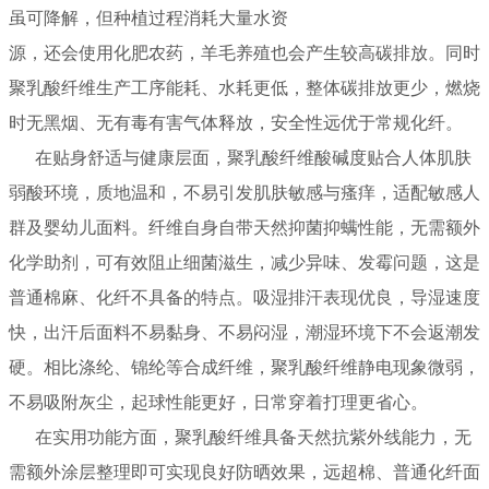
虽可降解，但种植过程消耗大量水资
源，还会使用化肥农药，羊毛养殖也会产生较高碳排放。同时
聚乳酸纤维生产工序能耗、水耗更低，整体碳排放更少，燃烧
时无黑烟、无有毒有害气体释放，安全性远优于常规化纤。
在贴身舒适与健康层面，聚乳酸纤维酸碱度贴合人体肌肤
弱酸环境，质地温和，不易引发肌肤敏感与瘙痒，适配敏感人
群及婴幼儿面料。纤维自身自带天然抑菌抑螨性能，无需额外
化学助剂，可有效阻止细菌滋生，减少异味、发霉问题，这是
普通棉麻、化纤不具备的特点。吸湿排汗表现优良，导湿速度
快，出汗后面料不易黏身、不易闷湿，潮湿环境下不会返潮发
硬。相比涤纶、锦纶等合成纤维，聚乳酸纤维静电现象微弱，
不易吸附灰尘，起球性能更好，日常穿着打理更省心。
在实用功能方面，聚乳酸纤维具备天然抗紫外线能力，无
需额外涂层整理即可实现良好防晒效果，远超棉、普通化纤面