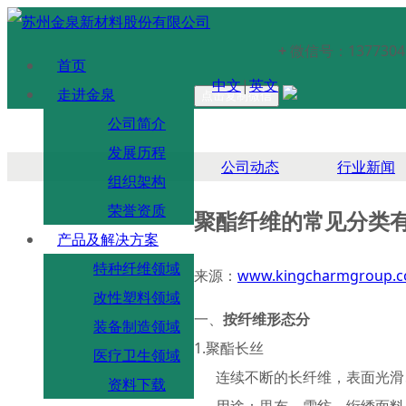
+
微信号：
1377304
首页
中文
|
英文
走进金泉
点击复制微信
公司简介
发展历程
公司动态
行业新闻
组织架构
荣誉资质
聚酯纤维的常见分类
产品及解决方案
特种纤维领域
来源：
www.kingcharmgroup.
改性塑料领域
一、
按纤维形态分
装备制造领域
1.聚酯长丝
医疗卫生领域
连续不断的长纤维，表面光滑
资料下载
用途：里布、雪纺、绗绣面料