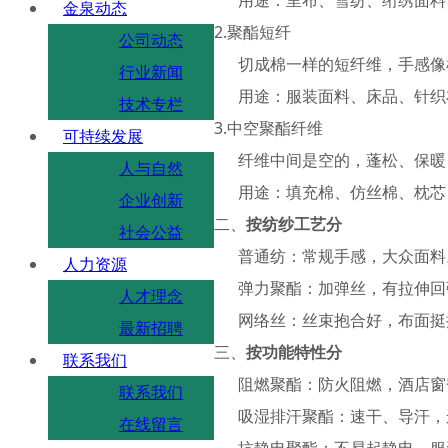
金泉动态
2.聚酯短纤
公司动态
切成棉一样的短纤维，手感像
行业新闻
用途：服装面料、床品、针织
技术专栏
3.中空聚酯纤维
可持续发展
纤维中间是空的，蓬松、保暖
人与自然
用途：填充棉、仿丝棉、枕芯
企业创新
二、
按纺纱工艺分
社会公益
普通纺：常规手感，大众面料
人力资源
弹力聚酯：加弹丝，有拉伸回
人才理念
网络丝：丝束抱合好，布面挺
最新招聘
三、
按功能特性分
联系我们
阻燃聚酯：防火阻燃，酒店窗
联系我们
吸湿排汗聚酯：速干、导汗，
在线留言
抗静电聚酯：不易起静电，服